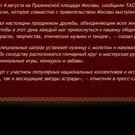
т 4 августа на Пушкинской площади Москвы, сообщили ТАС
сии, которое совместно с правительством Москвы выступи
ал настоящим праздником дружбы, объединяющим всех жит
тобы в этот день каждый мог прикоснуться к нашему общем
расок, творчества, этнических музыки и танцев», — сказа
 специальных шатрах установят кузницу с молотом и наков
о соседству расположатся гончарный круг и мастерская ру
ональные игры, конкурсы и забавы.
т с участием популярных национальных коллективов и испо
, так и восходящие звезды эстрады», — отметили в пресс-